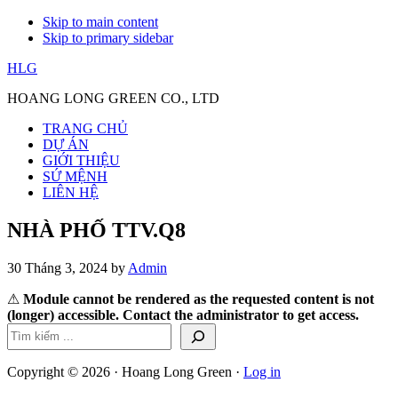
Skip to main content
Skip to primary sidebar
HLG
HOANG LONG GREEN CO., LTD
TRANG CHỦ
DỰ ÁN
GIỚI THIỆU
SỨ MỆNH
LIÊN HỆ
NHÀ PHỐ TTV.Q8
30 Tháng 3, 2024
by
Admin
⚠
Module cannot be rendered as the requested content is not
(longer) accessible. Contact the administrator to get access.
Primary
Tìm kiếm
Sidebar
Copyright © 2026 · Hoang Long Green ·
Log in